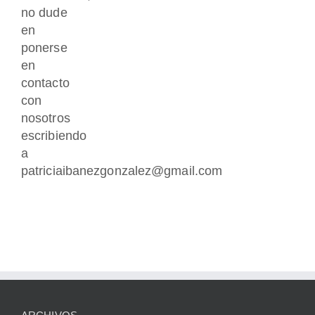
no dude
en
ponerse
en
contacto
con
nosotros
escribiendo
a
patriciaibanezgonzalez@gmail.com